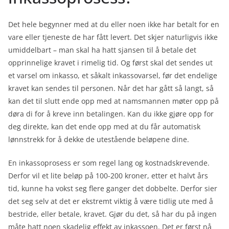
Det hele begynner med at du eller noen ikke har betalt for en
vare eller tjeneste de har fått levert. Det skjer naturligvis ikke
umiddelbart – man skal ha hatt sjansen til å betale det
opprinnelige kravet i rimelig tid. Og først skal det sendes ut
et varsel om inkasso, et såkalt inkassovarsel, før det endelige
kravet kan sendes til personen. Når det har gått så langt, så
kan det til slutt ende opp med at namsmannen møter opp på
døra di for å kreve inn betalingen. Kan du ikke gjøre opp for
deg direkte, kan det ende opp med at du får automatisk
lønnstrekk for å dekke de utestående beløpene dine.
En inkassoprosess er som regel lang og kostnadskrevende.
Derfor vil et lite beløp på 100-200 kroner, etter et halvt års
tid, kunne ha vokst seg flere ganger det dobbelte. Derfor sier
det seg selv at det er ekstremt viktig å være tidlig ute med å
bestride, eller betale, kravet. Gjør du det, så har du på ingen
måte hatt noen skadelig effekt av inkassoen. Det er først nå